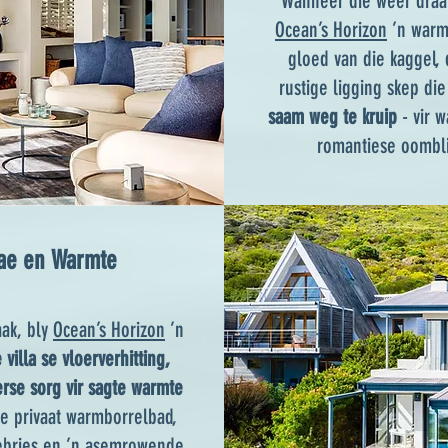
Wanneer die weer draai
Ocean’s Horizon
’n warm,
gloed van die kaggel, 
rustige ligging skep die
saam weg te kruip
- vir w
romantiese oombli
ae en Warmte
aak, bly
Ocean’s Horizon
’n
 villa se vloerverhitting,
rse sorg vir sagte warmte
ie privaat warmborrelbad,
eebries en ’n asemrowende