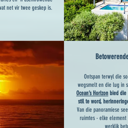
wat net vir twee geskep is.
Betowerend
Ontspan terwyl die so
wegsmelt en die lug in s
Ocean’s Horizon
bied die 
stil te word, herinnering
Van die panoramiese see-u
ruimtes - elke element
werklik be