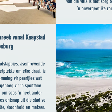
van die villa is met sorg 
’n onvergeetlike ro
breek vanaf Kaapstad
esburg
andstappies, asemrowende
etplekke om elke draai, is
mming vir paartjies wat
 genoeg vir ’n spontane
 om soos ’n heel ander
es ontsnap uit die stad se
ilte, skoonheid en mekaar.