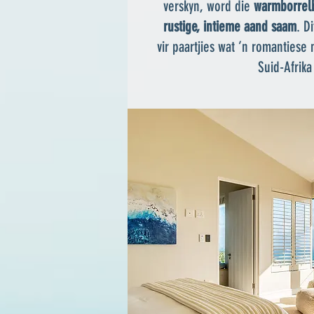
verskyn, word die
warmborrelb
rustige, intieme aand saam
. D
vir paartjies wat ’n romanties
Suid-Afrika