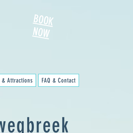
BOOK
NOW
 & Attractions
FAQ & Contact
wegbreek