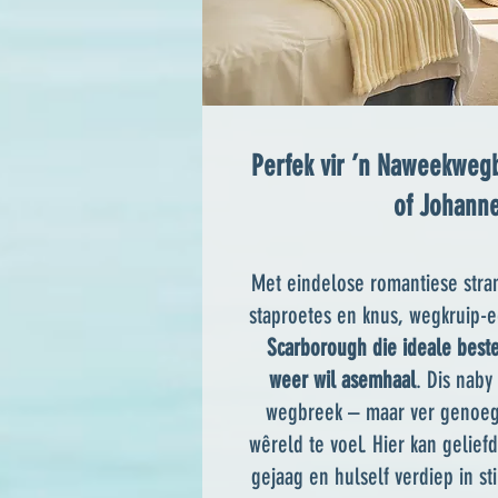
Perfek vir ’n Naweekweg
of Johann
Met eindelose romantiese str
staproetes en knus, wegkruip-e
Scarborough die ideale beste
weer wil asemhaal
. Dis naby
wegbreek – maar ver genoeg
wêreld te voel. Hier kan geliefd
gejaag en hulself verdiep in st