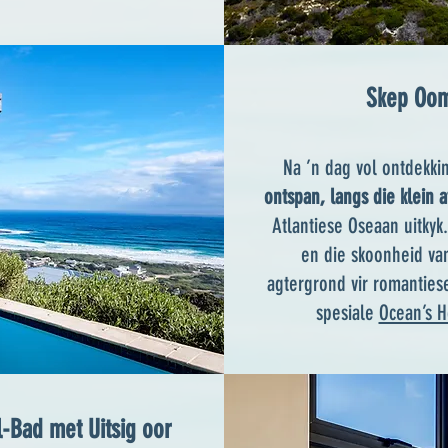
Skep Oom
Na ’n dag vol ontdekki
ontspan, langs die klein
Atlantiese Oseaan uitkyk
en die skoonheid van
agtergrond vir romanties
spesiale
Ocean’s H
l-Bad met Uitsig oor