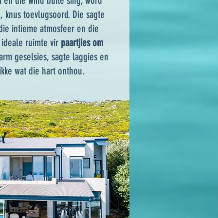
 en die wind buite sing, word
 knus toevlugsoord. Die sagte
die intieme atmosfeer en die
 ideale ruimte vir
paartjies om
arm geselsies, sagte laggies en
kke wat die hart onthou.