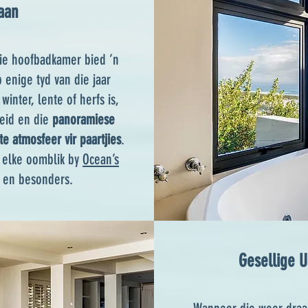
aan
die hoofbadkamer bied ’n
enige tyd van die jaar
winter, lente of herfs is,
heid en die
panoramiese
te atmosfeer vir paartjies
.
k elke oomblik by
Ocean’s
 en besonders.
Gesellige U