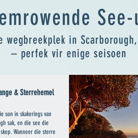
emrowende See-u
e wegbreekplek in Scarborough,
– perfek vir enige seisoen
ange & Sterrehemel
ie son in skakerings van
gh sak, en die see die
 skep. Wanneer die sterre