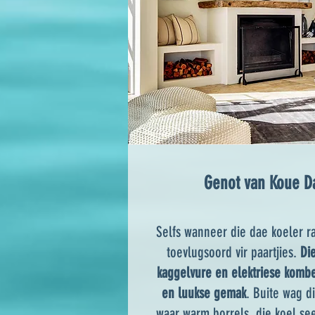
Genot van Koue D
Selfs wanneer die dae koeler r
toevlugsoord vir paartjies.
Die
kaggelvure en elektriese kombe
en luukse gemak
. Buite wag d
waar warm borrels, die koel s