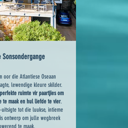
e Sonsondergange
n oor die Atlantiese Oseaan
agte, lewendige kleure skilder.
perfekte ruimte vir paartjies om
e te maak en hul liefde te vier
.
itsigte tot die luukse, intieme
 is ontwerp om julle wegbreek
towerend te maak.