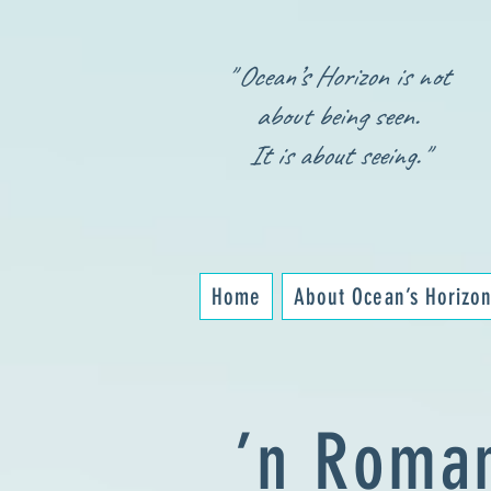
" Ocean’s Horizon is not
about being seen.
It is about seeing."
Home
About Ocean’s Horizo
’n Roma