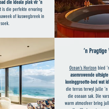
ad die ideale plek vir ’n
it is die perfekte ervaring
e naweek of kuswegbreek in
 soek.
’n Pragtige 
​Ocean’s Horizon
bied ’n
asemrowende uitsigte 
koninggrootte-bed wat ide
die terras terwyl julle ’
die oseaan sak. Die vars
warm atmosfeer bring jull