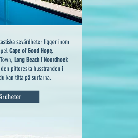
astiska sevärdheter ligger inom
empel
Cape of Good Hope,
 Town,
Long Beach i Noordhoek
a den
pittoreska husstranden
i
u kan titta på surfarna.
ärdheter