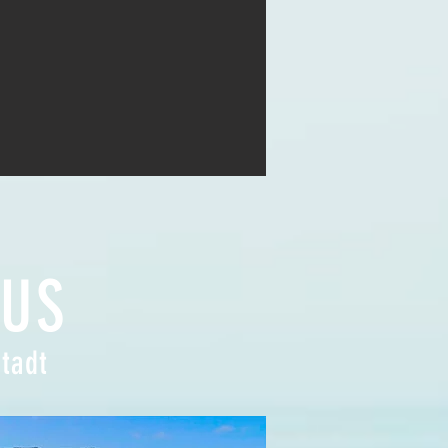
HUS
tadt