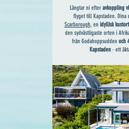
Längtar ni efter
avkoppling v
flyget till Kapstaden. Dina
Scarborough
, en
idyllisk kustort
den sydvästligaste orten i Afri
från Godahoppsudden
och 4
Kapstaden
- ett äkt