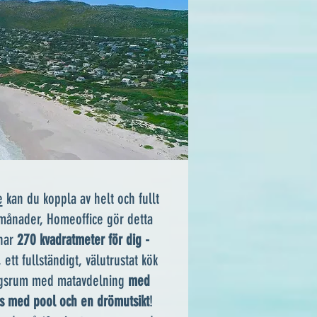
e
kan du koppla av helt och fullt
a månader,
Homeoffice
gör detta
 har
270 kvadratmeter för dig -
, ett fullständigt, välutrustat kök
dagsrum med matavdelning
med
ss med pool och en drömutsikt
!