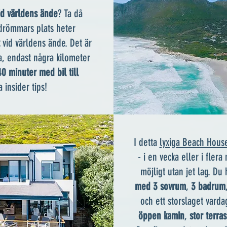
id världens ände
? Ta då
 drömmars plats heter
vid världens ände. Det är
ka, endast några kilometer
0 minuter med bil till
a insider tips!
I detta
lyxiga Beach Hous
- i en vecka eller i fler
möjligt utan jet lag. Du
med
3 sovrum
,
3 badrum
och ett storslaget var
öppen kamin
,
stor
terra