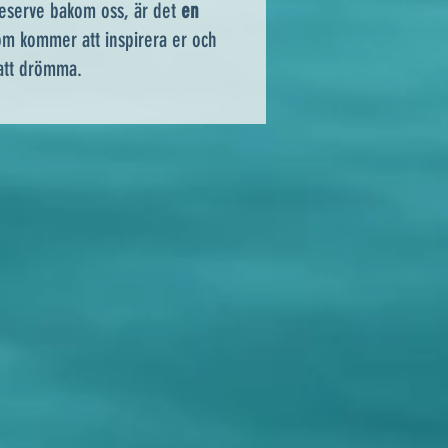
eserve bakom oss, är det
en
m kommer att inspirera er och
 att drömma.