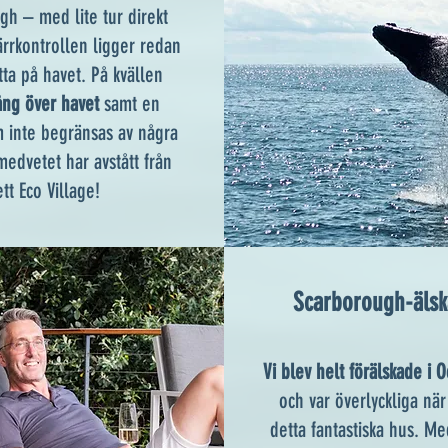
gh – med lite tur direkt
ärrkontrollen ligger redan
tta på havet. På kvällen
ång över havet
samt en
 inte begränsas av några
medvetet har avstått från
t Eco Village!
Scarborough-älsk
​Vi blev helt förälskade i
och var överlyckliga när 
detta fantastiska hus. Me