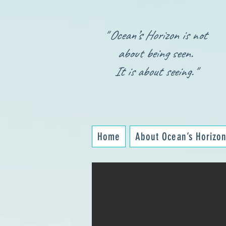
" Ocean’s Horizon is not
about being seen.
It is about seeing."
Home
About Ocean’s Horizo