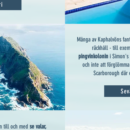
ri
Många av Kaphalvöns fant
räckhåll - till ex
pingvinkolonin
i Simon's
och inte att förglömm
Scarborough där d
Sev
 till och med
se valar,