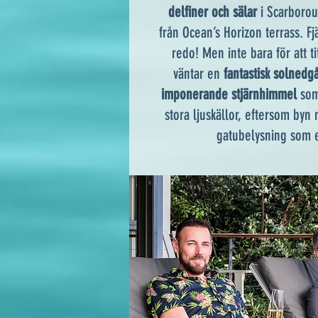
delfiner och sälar
i Scarborou
från Ocean’s Horizon terrass. Fj
redo! Men inte bara för att ti
väntar en
fantastisk solnedg
imponerande stjärnhimmel
som
stora ljuskällor, eftersom byn 
gatubelysning som et