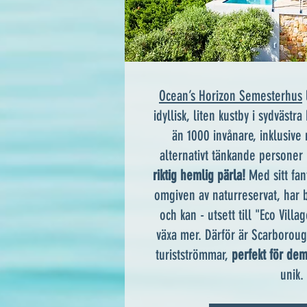
Ocean’s Horizon Semesterhus
idyllisk, liten kustby i sydväs
än 1000 invånare, inklusive
alternativt tänkande personer
riktig hemlig pärla!
Med sitt fan
omgiven av naturreservat, har b
och kan - utsett till "Eco Villa
växa mer. Därför är Scarboroug
turistströmmar,
perfekt för de
unik.