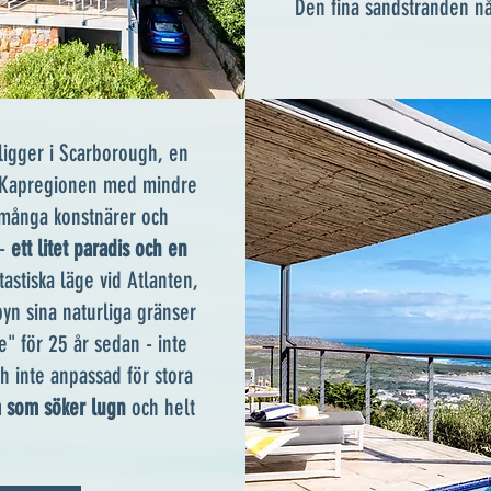
Den fina sandstranden n
ligger i Scarborough, en
tra Kapregionen med mindre
 många konstnärer och
 -
ett litet paradis och en
tastiska läge vid Atlanten,
yn sina naturliga gränser
ge" för 25 år sedan - inte
h inte anpassad för stora
m som söker lugn
och helt