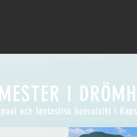
MESTER I DRÖM
pool och fantastisk havsutsikt i Kaps