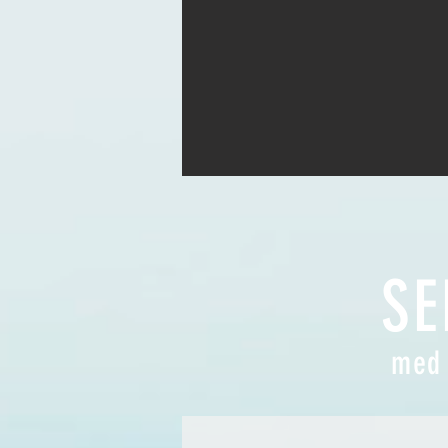
SE
med 