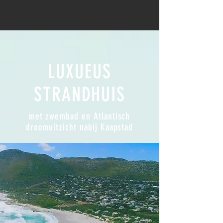
LUXUEUS
STRANDHUIS
met zwembad en Atlantisch
droomuitzicht nabij Kaapstad