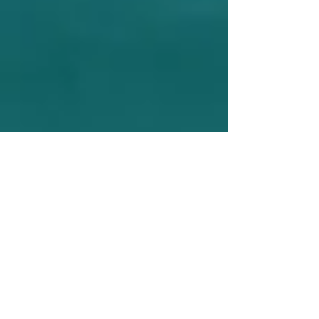
Onvergetelijke luxe vakantie in
Ocean's Horizon - Jullie
droomhuis bij Kaapstad
Breng een onvergetelijke tijd door in de luxe
Ocean's Horizon Villa in Kaapstad, ideaal voor
een romantisch uitje. Geniet van het